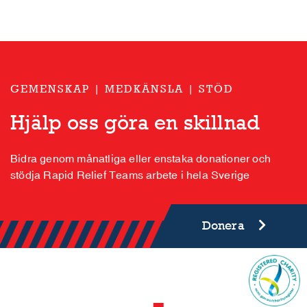
GEMENSKAP | MEDKÄNSLA | STÖD
Hjälp oss göra en skillnad
Bidra genom månatliga eller enstaka donationer och
stödja Rapid Relief Teams arbete i hela Sverige
Donera