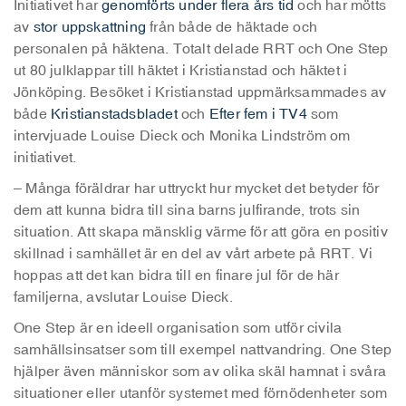
Initiativet har
genomförts under flera års tid
och har mötts
av
stor uppskattning
från både de häktade och
personalen på häktena. Totalt delade RRT och One Step
ut 80 julklappar till häktet i Kristianstad och häktet i
Jönköping. Besöket i Kristianstad uppmärksammades av
både
Kristianstadsbladet
och
Efter fem i TV4
som
intervjuade Louise Dieck och Monika Lindström om
initiativet.
– Många föräldrar har uttryckt hur mycket det betyder för
dem att kunna bidra till sina barns julfirande, trots sin
situation. Att skapa mänsklig värme för att göra en positiv
skillnad i samhället är en del av vårt arbete på RRT. Vi
hoppas att det kan bidra till en finare jul för de här
familjerna, avslutar Louise Dieck.
One Step är en ideell organisation som utför civila
samhällsinsatser som till exempel nattvandring. One Step
hjälper även människor som av olika skäl hamnat i svåra
situationer eller utanför systemet med förnödenheter som