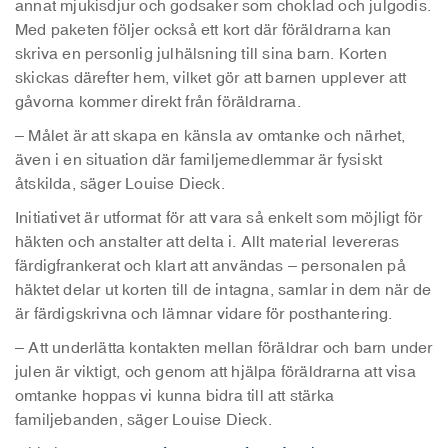
annat mjukisdjur och godsaker som choklad och julgodis.
Med paketen följer också ett kort där föräldrarna kan
skriva en personlig julhälsning till sina barn. Korten
skickas därefter hem, vilket gör att barnen upplever att
gåvorna kommer direkt från föräldrarna.
– Målet är att skapa en känsla av omtanke och närhet,
även i en situation där familjemedlemmar är fysiskt
åtskilda, säger Louise Dieck.
Initiativet är utformat för att vara så enkelt som möjligt för
häkten och anstalter att delta i. Allt material levereras
färdigfrankerat och klart att användas – personalen på
häktet delar ut korten till de intagna, samlar in dem när de
är färdigskrivna och lämnar vidare för posthantering.
– Att underlätta kontakten mellan föräldrar och barn under
julen är viktigt, och genom att hjälpa föräldrarna att visa
omtanke hoppas vi kunna bidra till att stärka
familjebanden, säger Louise Dieck.