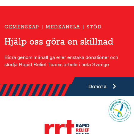
GEMENSKAP | MEDKÄNSLA | STÖD
Hjälp oss göra en skillnad
Bidra genom månatliga eller enstaka donationer och
stödja Rapid Relief Teams arbete i hela Sverige
Donera