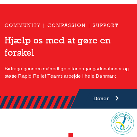
COMMUNITY | COMPASSION | SUPPORT
Hjælp os med at gøre en
forskel
Bidrage gennem månedlige eller engangsdonationer og
støtte Rapid Relief Teams arbejde i hele Danmark
Doner