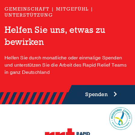
GEMEINSCHAFT | MITGEFÜHL |
UNTERSTÜTZUNG
Helfen Sie uns, etwas zu
bewirken
Helfen Sie durch monatliche oder einmalige Spenden
und unterstützen Sie die Arbeit des Rapid Relief Teams
in ganz Deutschland
Spenden