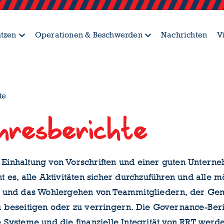
ützen
Operationen & Beschwerden
Nachrichten
V
te
hresberichte
 Einhaltung von Vorschriften und einer guten Unterne
cht es, alle Aktivitäten sicher durchzuführen und all
eit und das Wohlergehen von Teammitgliedern, der Gem
u beseitigen oder zu verringern. Die Governance-Beric
ie Systeme und die finanzielle Integrität von RRT werd