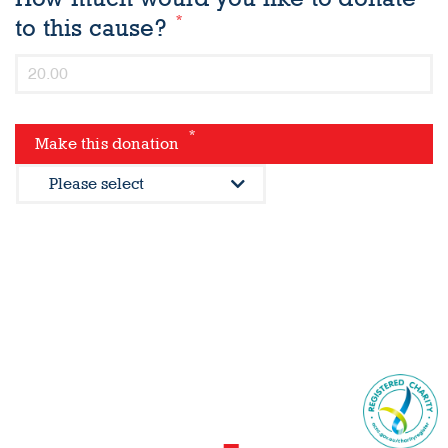
*
to this cause?
*
Make this donation