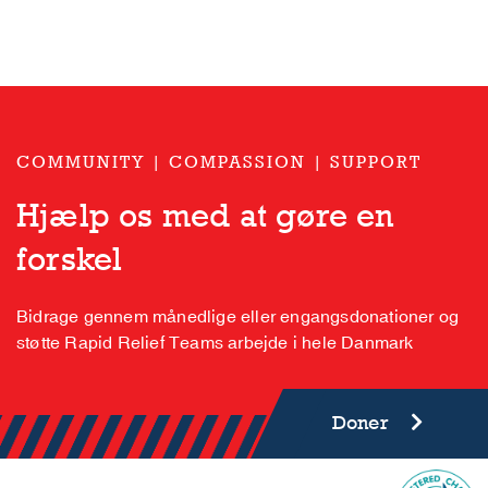
COMMUNITY | COMPASSION | SUPPORT
Hjælp os med at gøre en
forskel
Bidrage gennem månedlige eller engangsdonationer og
støtte Rapid Relief Teams arbejde i hele Danmark
Doner