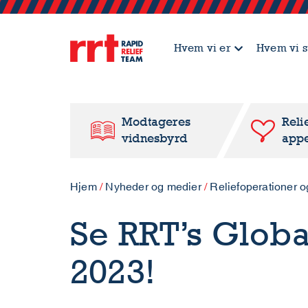
Hvem vi er
Hvem vi s
Modtageres
Reli
vidnesbyrd
appe
Hjem
/
Nyheder og medier
/
Reliefoperationer o
Se RRT’s Globa
2023!