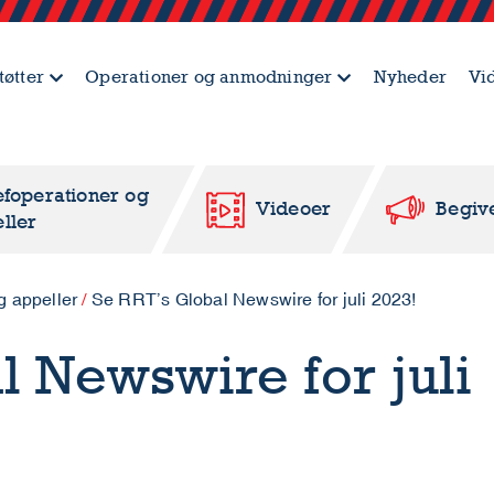
tøtter
Operationer og anmodninger
Nyheder
Vi
efoperationer og
Videoer
Begiv
ller
g appeller
/
Se RRT’s Global Newswire for juli 2023!
l Newswire for juli