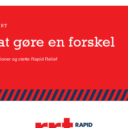
ORT
t gøre en forskel
oner og støtte Rapid Relief