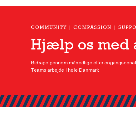
COMMUNITY | COMPASSION | SUPP
Hjælp os med a
Bidrage gennem månedlige eller engangsdonati
Teams arbejde i hele Danmark